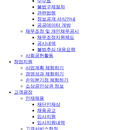
수수료
불법구제절차
관련법령
정보공개 서식안내
공공데이터 개방
채무조정 및 개인채무공시
채무조정지원제도
공시내역
불법추심 대응요령
사회공헌활동
창업지원
사업계획 체험하기
경영성과 체험하기
손익분기점 체험하기
소상공인상권 정보
고객광장
인재채용
재단인재상
채용공고
입사지원
입사지원내역
고객서비스헌장