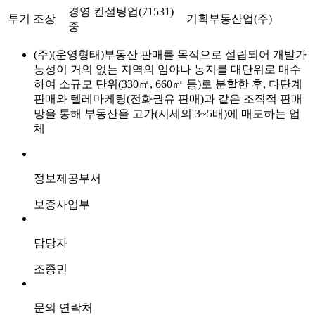
경영 컨설팅업(71531)
투기 조장
기획부동산업
(주)
중
(주)(운영형태)부동산 판매를 목적으로 설립되어 개발가
능성이 거의 없는 지역의 임야나 농지를 대단위로 매수
하여 소규모 단위(330㎡, 660㎡ 등)로 분할한 후, 다단계
판매와 텔레마케팅(전화권유 판매)과 같은 조직적 판매
망을 통해 부동산을 고가(시세의 3~5배)에 매도하는 업
체
정보제공부서
보증사업부
담당자
조종민
문의 연락처