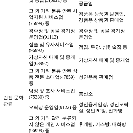
및 공급업(5821) 중
공급업
그 외 기타 분류 안된 사
경품용 상품권 발행업,
업지원 서비스업
경품용 상품권 판매업
(75999) 중
경주장 및 동물 경기장
경주장 및 동물 경기장
운영업(91113)
운영업
점술 및 유사서비스업
점집, 무당, 심령술집 등
(96992)
가상자산 매매 및 중개
가상자산 매매 및 중개업
업(63992)
그 외 기타 분류 안된 상
품 전문 소매업(47859)
성인용품 판매점
중
탐정 및 조사 서비스업
흥신소
(75330) 중
건전 문화
관련
성인용게임장, 성인오락
오락장 운영업(9122) 중
실, 성인PC방, 전화방
그 외 기타 달리 분류되
지 않은 개인 서비스업
휴게텔, 키스방, 대화방
(96999) 중