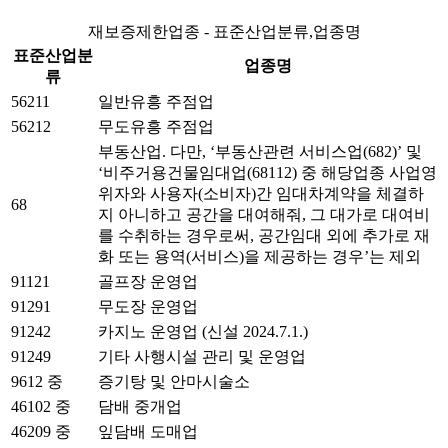
재보증제한업종 - 표준산업분류,업종명
표준산업분
업종명
류
56211
일반유흥 주점업
56212
무도유흥 주점업
부동산업. 다만, ‘부동산관련 서비스업(682)’ 및
‘비주거용건물임대업(68112) 중 해당업종 사업영
위자와 사용자(소비자)간 임대차계약을 체결하
68
지 아니하고 공간을 대여해줘, 그 대가로 대여비
를 수취하는 경우로써, 공간임대 외에 추가로 재
화 또는 용역(서비스)을 제공하는 경우’는 제외
91121
골프장 운영업
91291
무도장 운영업
91242
카지노 운영업 (신설 2024.7.1.)
91249
기타 사행시설 관리 및 운영업
9612 중
증기탕 및 안마시술소
46102 중
담배 중개업
46209 중
잎담배 도매업