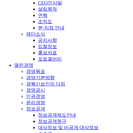
CEO인사말
설립목적
연혁
조직도
본·지점 안내
재단소식
공지사항
입찰정보
홍보자료
포토갤러리
열린경영
경영목표
경영기본방향
경북신보인의 다짐
경영공시
인권경영
윤리경영
정보공개
정보공개제도안내
정보공개청구
대상정보 및 비공개 대상정보