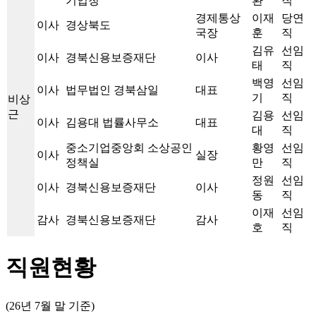
기업청
환
직
경제통상
이재
당연
이사
경상북도
국장
훈
직
김유
선임
이사
경북신용보증재단
이사
태
직
백영
선임
이사
법무법인 경북삼일
대표
기
직
비상
근
김용
선임
이사
김용대 법률사무소
대표
대
직
중소기업중앙회 소상공인
황영
선임
이사
실장
정책실
만
직
정원
선임
이사
경북신용보증재단
이사
동
직
이재
선임
감사
경북신용보증재단
감사
호
직
직원현황
(26년 7월 말 기준)