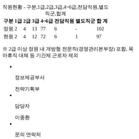
직원현황 - 구분,1급,2급,3급,4~6급,전담직원,별도
직군,합계
구분
1급
2급
3급
4~6급
전담직원
별도직군
합 계
정원
2
4
13
77
6
-
102
현원
2
4
12
72
6
1
97
※
2급 이상 정원 내 개방형 전문직(경영관리본부장) 포함, 육
아휴직 대체 등 기간제 근로자 제외
정보제공부서
전략기획부
담당자
이종환
문의 연락처