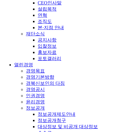
CEO인사말
설립목적
연혁
조직도
본·지점 안내
재단소식
공지사항
입찰정보
홍보자료
포토갤러리
열린경영
경영목표
경영기본방향
경북신보인의 다짐
경영공시
인권경영
윤리경영
정보공개
정보공개제도안내
정보공개청구
대상정보 및 비공개 대상정보