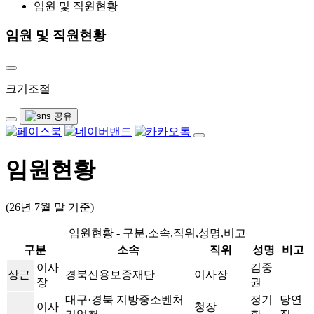
임원 및 직원현황
임원 및 직원현황
크기조절
임원현황
(26년 7월 말 기준)
임원현황 - 구분,소속,직위,성명,비고
구분
소속
직위
성명
비고
이사
김중
상근
경북신용보증재단
이사장
장
권
대구·경북 지방중소벤처
정기
당연
이사
청장