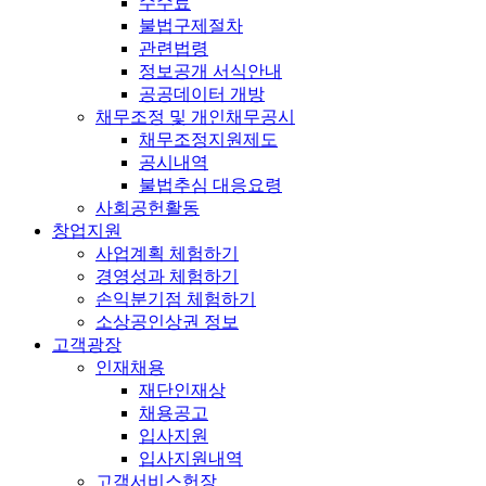
수수료
불법구제절차
관련법령
정보공개 서식안내
공공데이터 개방
채무조정 및 개인채무공시
채무조정지원제도
공시내역
불법추심 대응요령
사회공헌활동
창업지원
사업계획 체험하기
경영성과 체험하기
손익분기점 체험하기
소상공인상권 정보
고객광장
인재채용
재단인재상
채용공고
입사지원
입사지원내역
고객서비스헌장