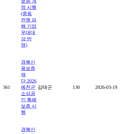
보증 개
정 시행
(중동
전쟁 피
해 기업
우대대
상 반
영)
경북신
용보증
재
단,2026
361
예천군
김태곤
130
2026-03-19
소상공
인 특례
보증 시
행
경북신