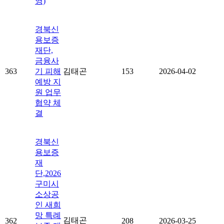
영)
경북신
용보증
재단,
금융사
363
기 피해
김태곤
153
2026-04-02
예방 지
원 업무
협약 체
결
경북신
용보증
재
단,2026
구미시
소상공
인 새희
망 특례
김태곤
362
208
2026-03-25