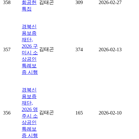
358
회공헌
김태곤
309
2026-02-27
특집
경북신
용보증
재단,
2026 구
김태곤
357
374
2026-02-13
미시 소
상공인
특례보
증 시행
경북신
용보증
재단,
2026 영
김태곤
356
165
2026-02-10
주시 소
상공인
특례보
증 시행