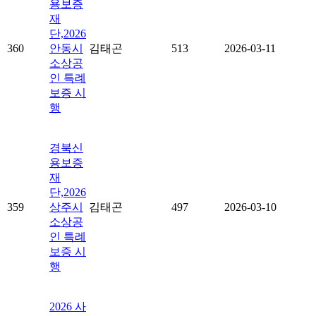
용보증
재
단,2026
360
안동시
김태곤
513
2026-03-11
소상공
인 특례
보증 시
행
경북신
용보증
재
단,2026
359
상주시
김태곤
497
2026-03-10
소상공
인 특례
보증 시
행
2026 사