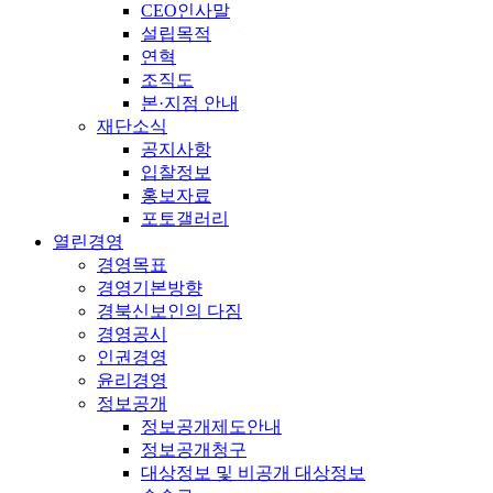
CEO인사말
설립목적
연혁
조직도
본·지점 안내
재단소식
공지사항
입찰정보
홍보자료
포토갤러리
열린경영
경영목표
경영기본방향
경북신보인의 다짐
경영공시
인권경영
윤리경영
정보공개
정보공개제도안내
정보공개청구
대상정보 및 비공개 대상정보