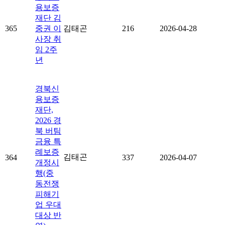
용보증
재단 김
365
중권 이
김태곤
216
2026-04-28
사장 취
임 2주
년
경북신
용보증
재단,
2026 경
북 버팀
금융 특
례보증
김태곤
364
337
2026-04-07
개정시
행(중
동전쟁
피해기
업 우대
대상 반