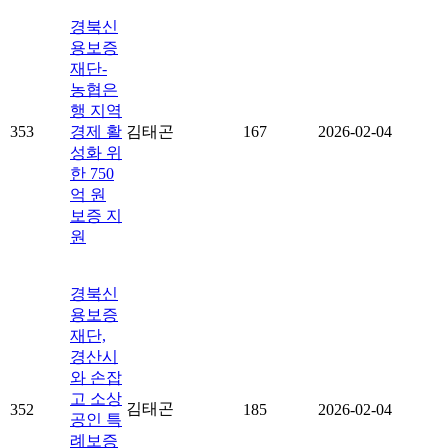
경북신
용보증
재단-
농협은
행 지역
353
경제 활
김태곤
167
2026-02-04
성화 위
한 750
억 원
보증 지
원
경북신
용보증
재단,
경산시
와 손잡
고 소상
김태곤
352
185
2026-02-04
공인 특
례보증