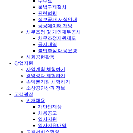
수수료
불법구제절차
관련법령
정보공개 서식안내
공공데이터 개방
채무조정 및 개인채무공시
채무조정지원제도
공시내역
불법추심 대응요령
사회공헌활동
창업지원
사업계획 체험하기
경영성과 체험하기
손익분기점 체험하기
소상공인상권 정보
고객광장
인재채용
재단인재상
채용공고
입사지원
입사지원내역
고객서비스헌장