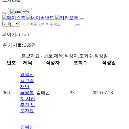
크기조절
페이지:
1
/ 25
총 게시물:
366
건
홍보자료 - 번호,제목,작성자,조회수,작성일
번호
제목
작성자
조회수
작성일
경북신
용보증
재단,
366
금융복
김태곤
33
2026-07-23
지 사업
추진 보
도자료
경북신