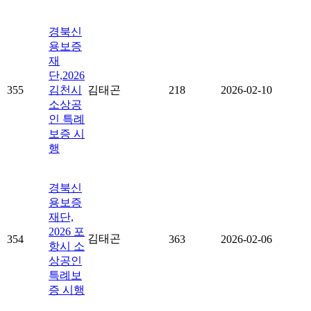
경북신
용보증
재
단,2026
355
김천시
김태곤
218
2026-02-10
소상공
인 특례
보증 시
행
경북신
용보증
재단,
2026 포
김태곤
354
363
2026-02-06
항시 소
상공인
특례보
증 시행