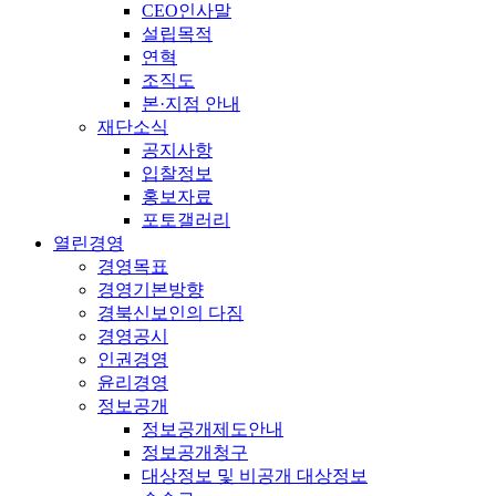
CEO인사말
설립목적
연혁
조직도
본·지점 안내
재단소식
공지사항
입찰정보
홍보자료
포토갤러리
열린경영
경영목표
경영기본방향
경북신보인의 다짐
경영공시
인권경영
윤리경영
정보공개
정보공개제도안내
정보공개청구
대상정보 및 비공개 대상정보