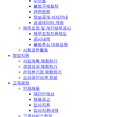
수수료
불법구제절차
관련법령
정보공개 서식안내
공공데이터 개방
채무조정 및 개인채무공시
채무조정지원제도
공시내역
불법추심 대응요령
사회공헌활동
창업지원
사업계획 체험하기
경영성과 체험하기
손익분기점 체험하기
소상공인상권 정보
고객광장
인재채용
재단인재상
채용공고
입사지원
입사지원내역
고객서비스헌장